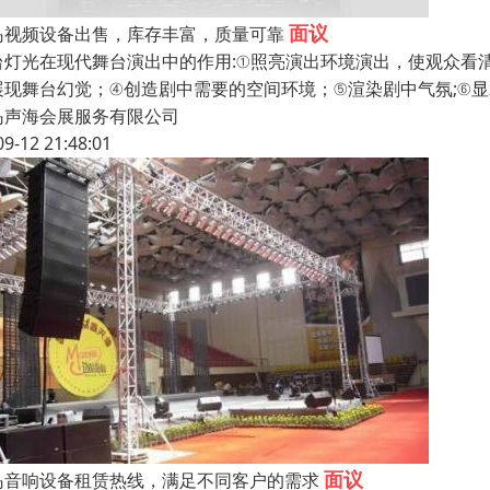
面议
岛视频设备出售，库存丰富，质量可靠
台灯光在现代舞台演出中的作用:①照亮演出环境演出，使观众看
展现舞台幻觉；④创造剧中需要的空间环境；⑤渲染剧中气氛;⑥
岛声海会展服务有限公司
09-12 21:48:01
面议
岛音响设备租赁热线，满足不同客户的需求