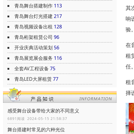
青岛舞台搭建制作
113
其
青岛舞台灯光搭建
217
响
青岛视频设备出租
128
验
青岛桁架租赁公司
96
在
开业庆典活动策划
56
租
青岛展览展会服务
116
任
全套AV工程设备
75
青岛LED大屏租赁
77
租
择
感受舞台设备带给大家的不同意义
6891阅读 2024-05-15 21:58:37
舞台搭建时常见的六种光位