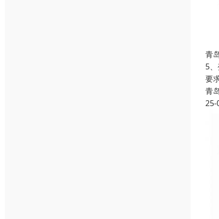
青
5
要
青
25-