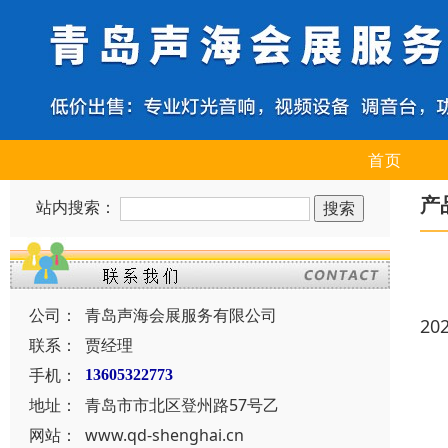
首页
产
站内搜索：
公司：
青岛声海会展服务有限公司
20
联系：
贾经理
手机：
13605322773
地址：
青岛市市北区登州路57号乙
网站：
www.qd-shenghai.cn