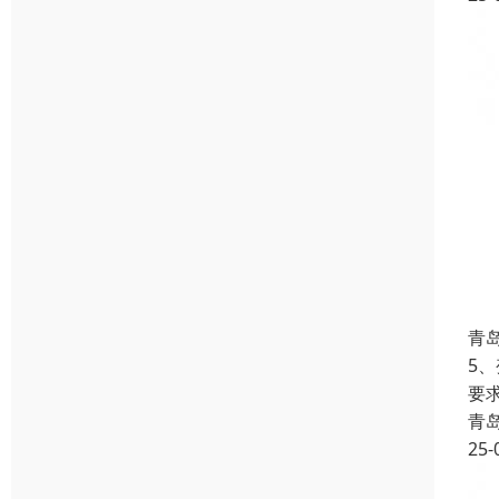
青
5
要
青
25-