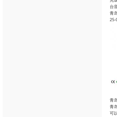
完
台
青
25-
青
青
可