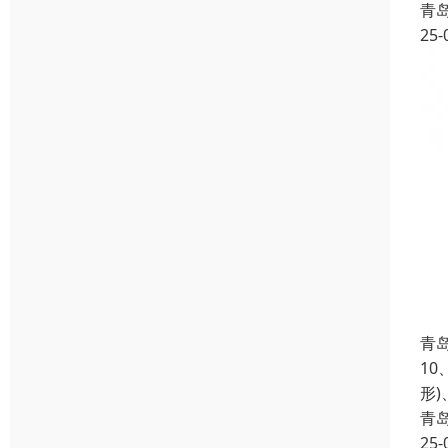
青
25-
青
1
形
青
25-