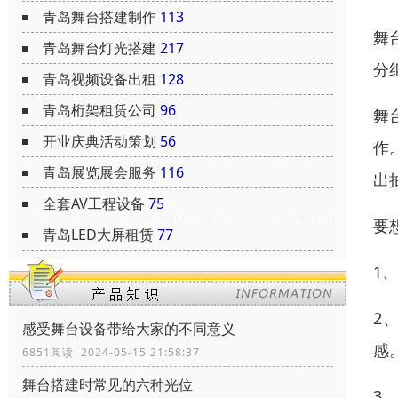
青岛舞台搭建制作
113
舞
青岛舞台灯光搭建
217
分
青岛视频设备出租
128
青岛桁架租赁公司
96
舞
开业庆典活动策划
56
作
青岛展览展会服务
116
出
全套AV工程设备
75
要
青岛LED大屏租赁
77
1
2
感受舞台设备带给大家的不同意义
感
6851阅读 2024-05-15 21:58:37
舞台搭建时常见的六种光位
3