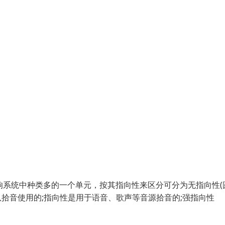
响系统中种类多的一个单元，按其指向性来区分可分为无指向性(
队拾音使用的;指向性是用于语音、歌声等音源拾音的;强指向性