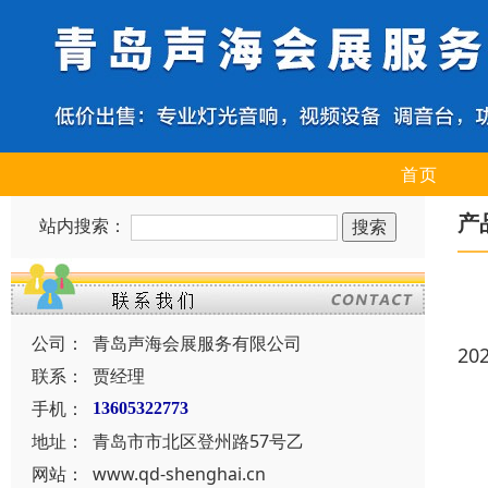
首页
产
站内搜索：
公司：
青岛声海会展服务有限公司
20
联系：
贾经理
手机：
13605322773
地址：
青岛市市北区登州路57号乙
网站：
www.qd-shenghai.cn