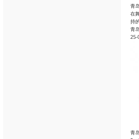
青
在
持
青
25-
青