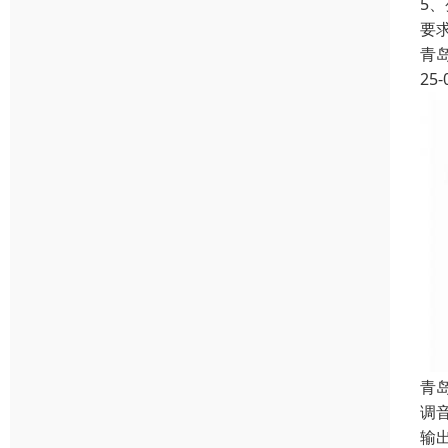
5
要
青
25-
青
调
输