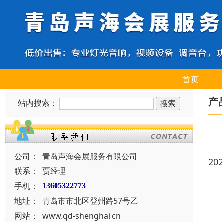
首页
产
站内搜索：
公司：
青岛声海会展服务有限公司
20
联系：
贾经理
手机：
13605322773
地址：
青岛市市北区登州路57号乙
网站：
www.qd-shenghai.cn