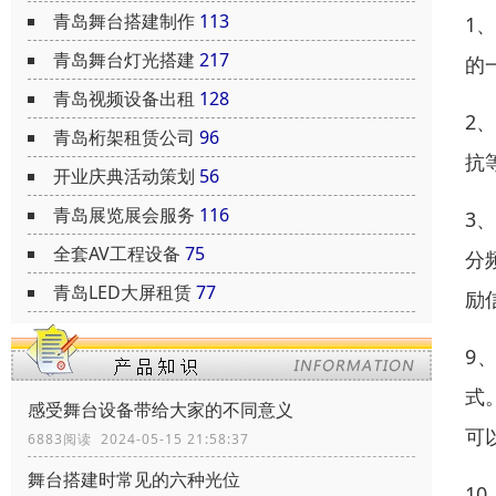
青岛舞台搭建制作
113
1
青岛舞台灯光搭建
217
的
青岛视频设备出租
128
2
青岛桁架租赁公司
96
抗
开业庆典活动策划
56
青岛展览展会服务
116
3
全套AV工程设备
75
分
青岛LED大屏租赁
77
励
9
式
感受舞台设备带给大家的不同意义
可
6883阅读 2024-05-15 21:58:37
舞台搭建时常见的六种光位
1