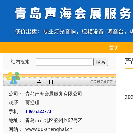
首页
产
站内搜索：
公司：
青岛声海会展服务有限公司
20
联系：
贾经理
手机：
13605322773
地址：
青岛市市北区登州路57号乙
网站：
www.qd-shenghai.cn