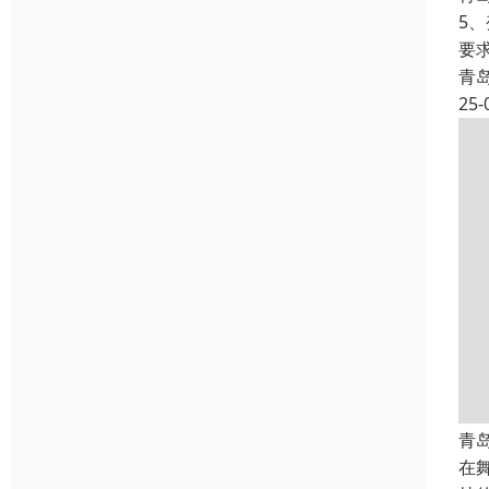
5
要
青
25-
青
在