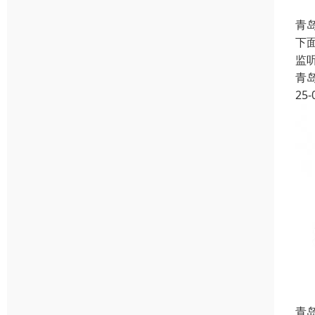
青
下
监
青
25-
青