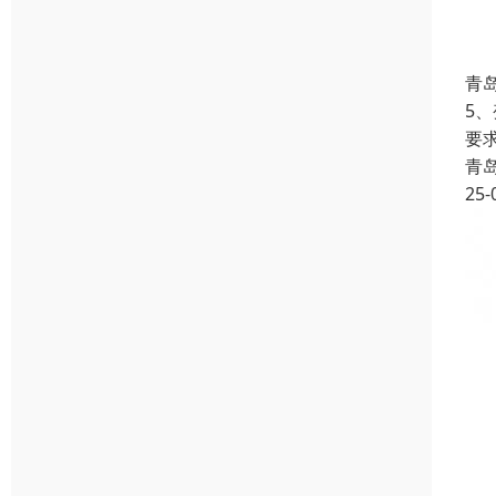
青
5
要
青
25-