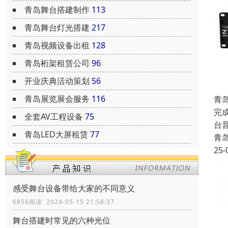
青岛舞台搭建制作
113
青岛舞台灯光搭建
217
青岛视频设备出租
128
青岛桁架租赁公司
96
开业庆典活动策划
56
青岛展览展会服务
116
青
完
全套AV工程设备
75
台
青岛LED大屏租赁
77
青
25-
感受舞台设备带给大家的不同意义
6856阅读 2024-05-15 21:58:37
舞台搭建时常见的六种光位